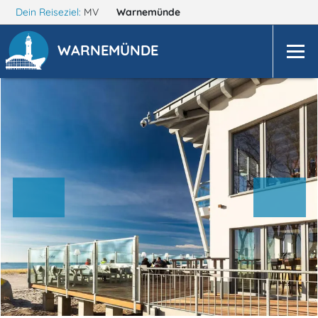
Dein Reiseziel:
MV
Warnemünde
WARNEMÜNDE