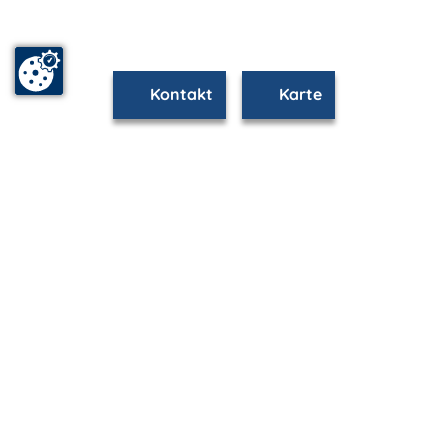
Kontakt
Karte
www.warnemuende.m-vp.de ist Teil von
mvp.de - Urlaub & Freizeit
© 2026
MANET Marketing GmbH