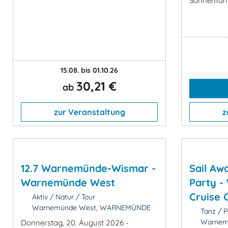
Sonnenfäng
15.08. bis 01.10.26
30,21 €
ab
zur Veranstaltung
z
12.7 Warnemünde-Wismar -
Sail Aw
Warnemünde West
Party 
Cruise 
Aktiv / Natur / Tour
Warnemünde West, WARNEMÜNDE
Tanz / P
Warnemü
Donnerstag, 20. August 2026 -