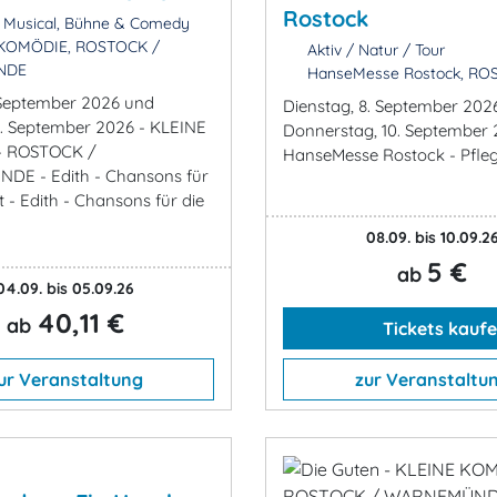
Rostock
 Musical, Bühne & Comedy
KOMÖDIE, ROSTOCK /
Aktiv / Natur / Tour
NDE
HanseMesse Rostock, RO
. September 2026 und
Dienstag, 8. September 2026
. September 2026 - KLEINE
Donnerstag, 10. September 
- ROSTOCK /
HanseMesse Rostock - Pfle
E - Edith - Chansons für
t - Edith - Chansons für die
08.09. bis 10.09.2
5 €
ab
04.09. bis 05.09.26
40,11 €
ab
Tickets kauf
ur Veranstaltung
zur Veranstaltu