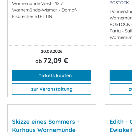
ROSTOCK
Warnemünde West - 12.7
Warnemünde-Wismar - Dampf-
Donnerstag
Eisbrecher STETTIN
Warnemünd
ROSTOCK - 
Party - Sai
Warnemünde
20.08.2026
72,09 €
ab
Tickets kaufen
zur Veranstaltung
z
Skizze eines Sommers -
Edith -
Kurhaus Warnemünde
Ewigkei