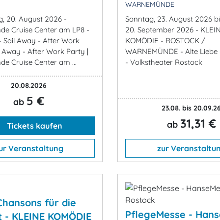
WARNEMÜNDE
, 20. August 2026 -
Sonntag, 23. August 2026 b
e Cruise Center am LP8 -
20. September 2026 - KLEI
Sail Away - After Work
KOMÖDIE - ROSTOCK /
l Away - After Work Party |
WARNEMÜNDE - Alte Liebe -
 Cruise Center am ...
- Volkstheater Rostock
20.08.2026
5 €
ab
23.08. bis 20.09.2
31,31 €
ab
Tickets kaufen
ur Veranstaltung
zur Veranstaltu
 Chansons für die
PflegeMesse - Han
t - KLEINE KOMÖDIE