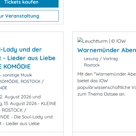
Tickets kaufen
ur Veranstaltung
l-Lady und der
Warnemünder Abe
t - Lieder aus Liebe
Lesung / Vortrag
Rostock
NE KOMÖDIE
Mit den "Warnemünder Abe
- sonstige Musik
bietet das IOW
KOMÖDIE, ROSTOCK /
populärwissenschaftliche V
NDE
zum Thema Ostsee an.
12. August 2026 und
, 13. August 2026 - KLEINE
- ROSTOCK /
E - Die Soul-Lady und
st - Lieder aus Liebe