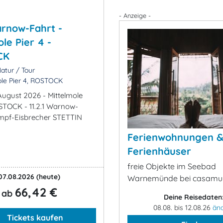
- Anzeige -
Warnow-Fahrt -
le Pier 4 -
CK
atur / Tour
le Pier 4, ROSTOCK
 August 2026 - Mittelmole
OSTOCK - 11.2.1 Warnow-
mpf-Eisbrecher STETTIN
Ferienwohnungen 
Ferienhäuser
freie Objekte im Seebad
07.08.2026
(heute)
Warnemünde bei casamu
66,42 €
ab
Deine Reisedaten
08.08. bis 12.08.26
än
Tickets kaufen