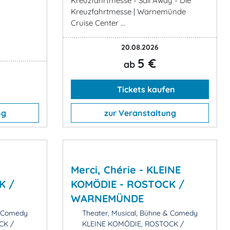
Kreuzfahrtmesse - Sail Away - Die
Kreuzfahrtmesse | Warnemünde
Cruise Center ...
20.08.2026
5 €
ab
Tickets kaufen
ng
zur Veranstaltung
Merci, Chérie - KLEINE
K /
KOMÖDIE - ROSTOCK /
WARNEMÜNDE
& Comedy
Theater, Musical, Bühne & Comedy
CK /
KLEINE KOMÖDIE, ROSTOCK /