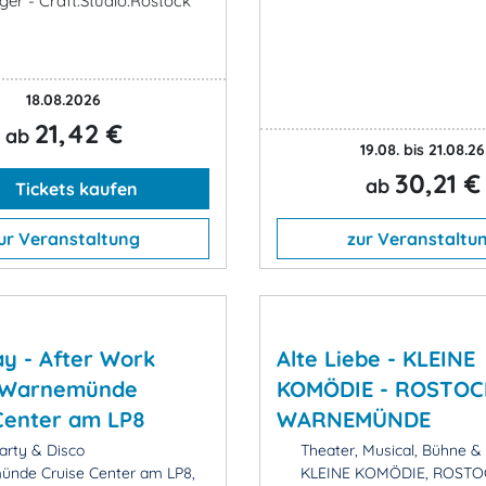
er - Craft.Studio.Rostock
18.08.2026
21,42 €
ab
19.08. bis 21.08.26
30,21 €
ab
Tickets kaufen
ur Veranstaltung
zur Veranstaltu
ay - After Work
Alte Liebe - KLEINE
- Warnemünde
KOMÖDIE - ROSTOC
Center am LP8
WARNEMÜNDE
arty & Disco
Theater, Musical, Bühne 
nde Cruise Center am LP8,
KLEINE KOMÖDIE, ROSTO