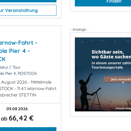
Finden
ur Veranstaltung
- Anzeige -
Warnow-Fahrt -
le Pier 4 -
CK
atur / Tour
le Pier 4, ROSTOCK
. August 2026 - Mittelmole
OSTOCK - 11.4.1 Warnow-Fahrt
isbrecher STETTIN
09.08.2026
66,42 €
ab