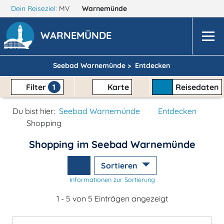
Dein Reiseziel:
MV
Warnemünde
WARNEMÜNDE
Seebad Warnemünde >
Entdecken
Filter
1
Karte
Reisedaten
Du bist hier:
Seebad Warnemünde
Entdecken
Shopping
Shopping im Seebad Warnemünde
Sortieren
Informationen zur Sortierung
1 - 5 von 5 Einträgen angezeigt