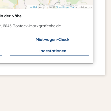
Leaflet
| map data ©
OpenStreetMap
contributors
in der Nähe
, 18146 Rostock-Markgrafenheide
Mietwagen-Check
Ladestationen