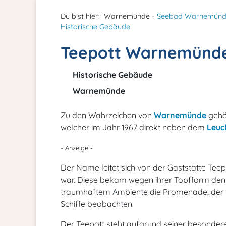
Du bist hier:
Warnemünde -
Seebad Warnemün
Historische Gebäude
Teepott Warnemünd
Historische Gebäude
Warnemünde
Zu den Wahrzeichen von
Warnemünde
gehö
welcher im Jahr 1967 direkt neben dem
Leuc
- Anzeige -
Der Name leitet sich von der Gaststätte Teepa
war. Diese bekam wegen ihrer Topfform den 
traumhaftem Ambiente die Promenade, der 
Schiffe beobachten.
Der Teepott steht aufgrund seiner besonder