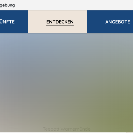
gebung
ÜNFTE
ENTDECKEN
ANGEBOTE
Teepott Warnemünde