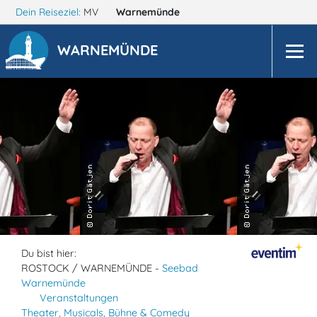
Dein Reiseziel:
MV
Warnemünde
WARNEMÜNDE
Du bist hier:
ROSTOCK / WARNEMÜNDE -
Seebad
Warnemünde
Veranstaltungen
Theater, Musicals, Bühne & Comedy