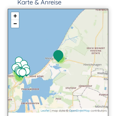
Karte & Anreise
+
−
2
2
3
Leaflet
| map data ©
OpenStreetMap
contributors