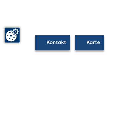
Kontakt
Karte
www.warnemuende.m-vp.de ist Teil von
mvp.de - Urlaub & Freizeit
© 2026
MANET Marketing GmbH