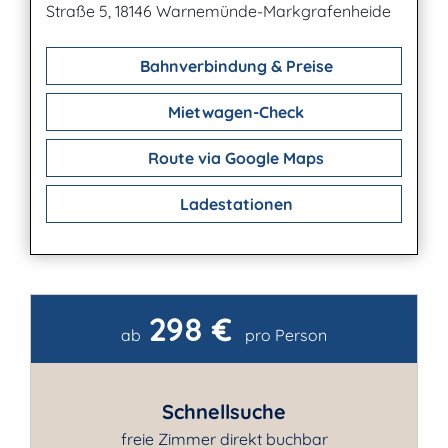
Straße 5, 18146 Warnemünde-Markgrafenheide
Bahnverbindung & Preise
Mietwagen-Check
Route via Google Maps
Ladestationen
298 €
Kontakt
ab
pro Person
Schnellsuche
freie Zimmer direkt buchbar