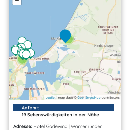
−
2
2
Leaflet
| map data ©
OpenStreetMap
contributors
Anfahrt
19 Sehenswürdigkeiten in der Nähe
Adresse:
Hotel Godewind
|
Warnemünder