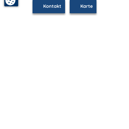
Kontakt
Karte
www.warnemuende.m-vp.de ist Teil von
mvp.de - Urlaub & Freizeit
© 2026
MANET Marketing GmbH
Newsletter
Bleib auf dem Laufenden!