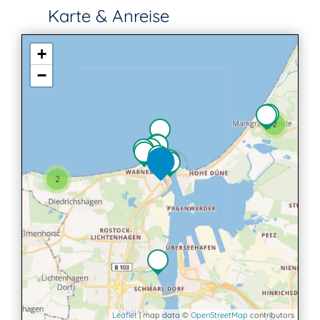
Karte & Anreise
+
−
2
2
Leaflet
| map data ©
OpenStreetMap
contributors