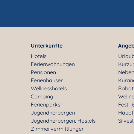
Unterkünfte
Angeb
Hotels
Urlaub
Ferienwohnungen
Kurzu
Pensionen
Neben
Ferienhäuser
Kuran
Wellnesshotels
Rabat
Camping
Welln
Ferienparks
Fest- 
Jugendherbergen
Haupt
Jugendherbergen, Hostels
Silves
Zimmervermittlungen