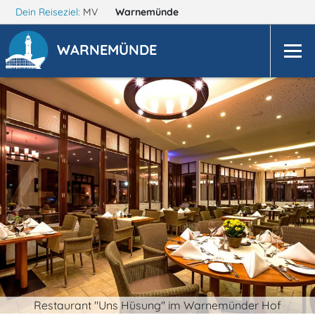
Dein Reiseziel:
MV
Warnemünde
WARNEMÜNDE
Restaurant "Uns Hüsung" im Warnemünder Hof