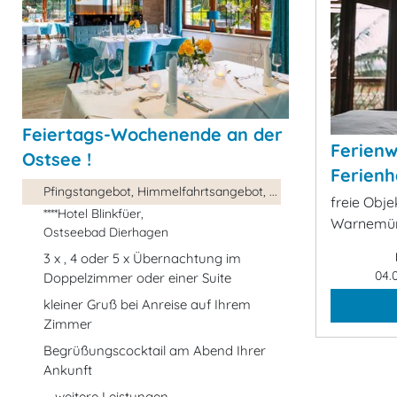
Feiertags-Wochenende an der
Ferien
Ostsee !
Ferienh
Pfingstangebot, Himmelfahrtsangebot, ...
freie Obj
****Hotel Blinkfüer,
Warnemün
Ostseebad Dierhagen
3 x , 4 oder 5 x Übernachtung im
04.
Doppelzimmer oder einer Suite
kleiner Gruß bei Anreise auf Ihrem
Zimmer
Begrüßungscocktail am Abend Ihrer
Ankunft
... weitere Leistungen