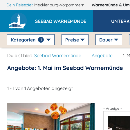
Dein Reiseziel:
Mecklenburg-Vorpommern
Warnemünde
& Um
SEEBAD WARNEMÜNDE
UNTERK
Kategorien
Preise
Dauer
1
Du bist hier:
Seebad Warnemünde
Angebote
1. 
Angebote: 1. Mai im Seebad Warnemünde
1 - 1 von 1 Angeboten angezeigt
- Anzeige -