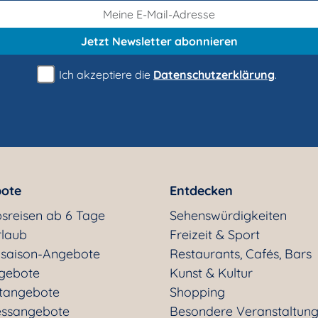
Jetzt Newsletter
abonnieren
Ich akzeptiere die
Datenschutzerklärung
.
ote
Entdecken
sreisen ab 6 Tage
Sehenswürdigkeiten
rlaub
Freizeit & Sport
saison-Angebote
Restaurants, Cafés, Bars
gebote
Kunst & Kultur
tangebote
Shopping
essangebote
Besondere Veranstaltun