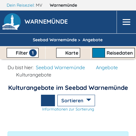
Dein Reiseziel:
MV
Warnemünde
WARNEMÜNDE
Seebad Warnemünde >
Angebote
Filter
1
Karte
Reisedaten
Du bist hier:
Seebad Warnemünde
Angebote
Kulturangebote
Kulturangebote im Seebad Warnemünde
Sortieren
Informationen zur Sortierung