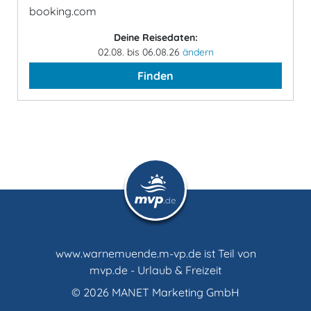
booking.com
Deine Reisedaten:
02.08. bis 06.08.26
ändern
Finden
www.warnemuende.m-vp.de ist Teil von
mvp.de - Urlaub & Freizeit
© 2026
MANET Marketing GmbH