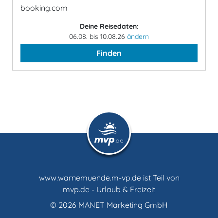
booking.com
Deine Reisedaten:
06.08. bis 10.08.26
ändern
Finden
www.warnemuende.m-vp.de ist Teil von
mvp.de - Urlaub & Freizeit
© 2026
MANET Marketing GmbH