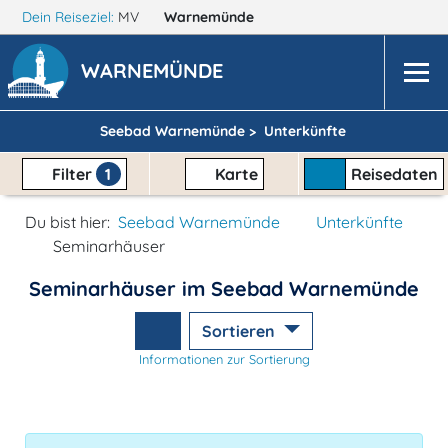
Dein Reiseziel:
MV
Warnemünde
WARNEMÜNDE
Seebad Warnemünde >
Unterkünfte
Filter
1
Karte
Reisedaten
Du bist hier:
Seebad Warnemünde
Unterkünfte
Seminarhäuser
Seminarhäuser im Seebad Warnemünde
Sortieren
Informationen zur Sortierung