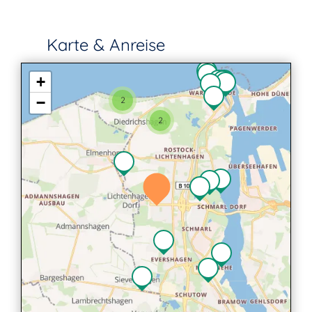
Karte & Anreise
+
−
2
2